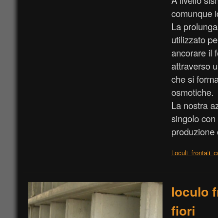
A livello si
comunque id
La prolunga 
utilizzato pe
ancorare il 
attraverso u
che si forma
osmotiche.
La nostra az
singolo con 
produzione d
Loculi_frontali_
loculo 
fiori