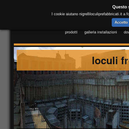
Questo s
I cookie aiutano nigrelliloculiprefabbricati.it a f
NIGRELLI, manufatti per l'edilizia cimiteri
Accetto
prodotti
galleria installazioni
do
loculi f