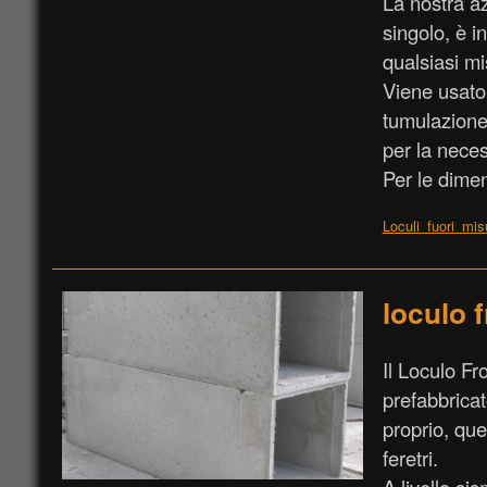
La nostra az
singolo, è i
qualsiasi mi
Viene usato
tumulazione 
per la neces
Per le dimen
Loculi_fuori_mis
loculo 
Il Loculo F
prefabbricat
proprio, que
feretri.