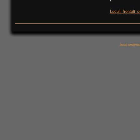
Loculi_frontali_
loculi cimiteria