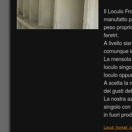
Il Loculo Fr
manufatto pr
peso proprio
feretri.
A livello si
comunque id
La mensola p
loculo singo
loculo oppur
A scelta la 
dei gusti de
La nostra az
singolo con 
in fuori pro
Loculi_frontali_