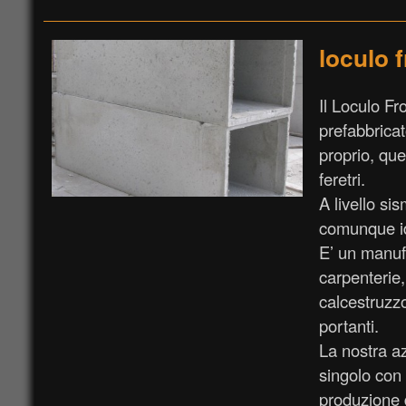
loculo 
Il Loculo F
prefabbricat
proprio, que
feretri.
A livello si
comunque id
E’ un manufa
carpenterie,
calcestruzzo
portanti.
La nostra az
singolo con 
produzione d