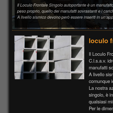
Il Loculo Frontale Singolo autoportante è un manufatto p
peso proprio, quello dei manufatti sovrastanti e i caric
A livello sismico devono però essere inseriti in un’a
loculo 
Il Loculo Fr
C.l.s.a.v. i
manufatti so
A livello si
comunque id
La nostra az
singolo, è i
qualsiasi mi
Per le dimen